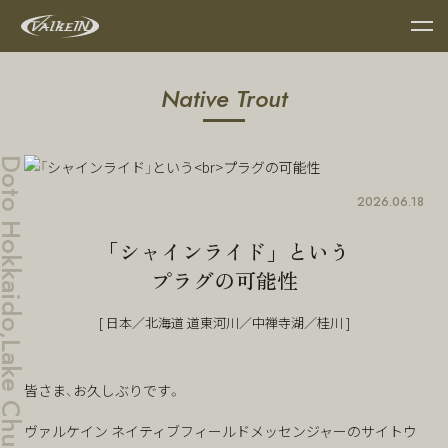
Native Trout
kaido,Lake Chuzenji,River Katsura
2026.06.18
「シャインライド」という
プラグの可能性
[ 日本／北海道 道東河川／中禅寺湖／桂川 ]
皆さま、お久しぶりです。
ヴァルケイン ネイティブフィールドメッセンジャーのサイトウ