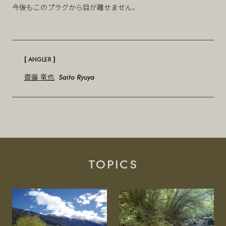
今後もこのプラグから目が離せません。
[
]
ANGLER
齋藤 竜也
Saito Ryuya
TOPICS