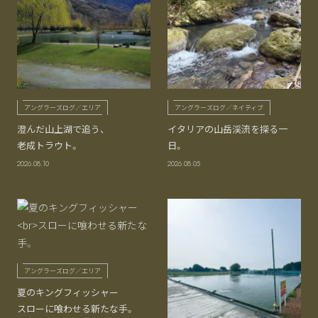
アングラーズログ／エリア
アングラーズログ／ネイティブ
澄んだ山上湖で追う、
イタリアの山岳渓流を探る一
老成トラウト。
日。
2026.08.10
2026.08.05
アングラーズログ／エリア
夏のキングフィッシャー
スローに喰わせる新たな手。