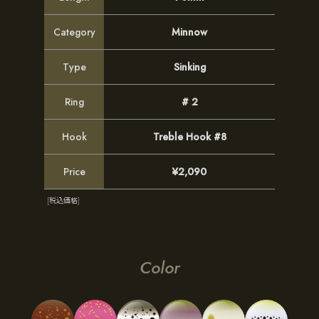
Category
Minnow
Type
Sinking
Ring
# 2
Hook
Treble Hook #8
Price
¥2,090
[税込価格]
Color