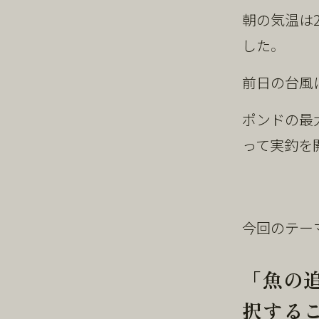
朝の気温は
した。
前日の台風
ポンドの最大
って実釣を
今回のテー
「魚の
択する