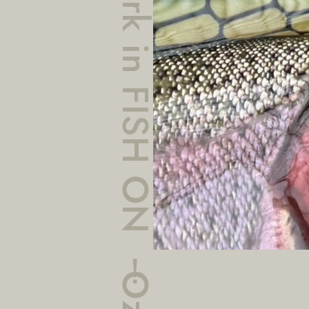
BerryPark in FISH ON！Ozenji,Kanagawa