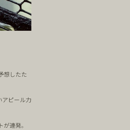
予想したた
いアピール力
トが連発。