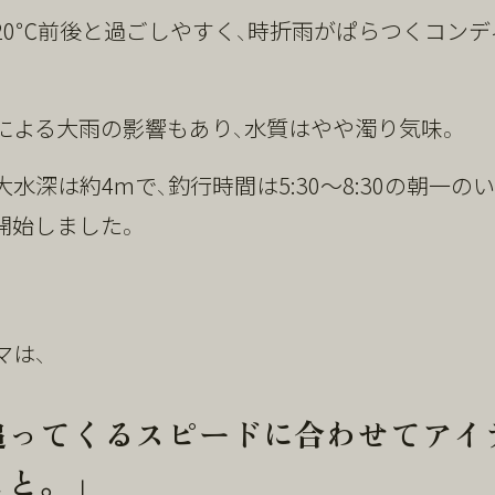
20℃前後と過ごしやすく、時折雨がぱらつくコンデ
による大雨の影響もあり、水質はやや濁り気味。
水深は約4mで、釣行時間は5:30～8:30の朝一の
開始しました。
マは、
追ってくるスピードに合わせてアイ
こと。」