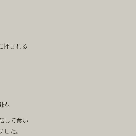
に押される
択。
転して食い
ました。