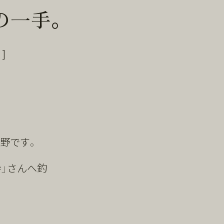
の一手。
]
平野です。
寺」さんへ釣