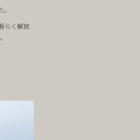
た。
長らく解放
。