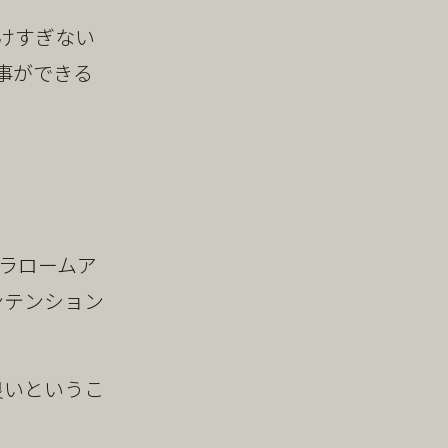
けすぎない
事ができる
スラロームア
ンテンション
良いというこ