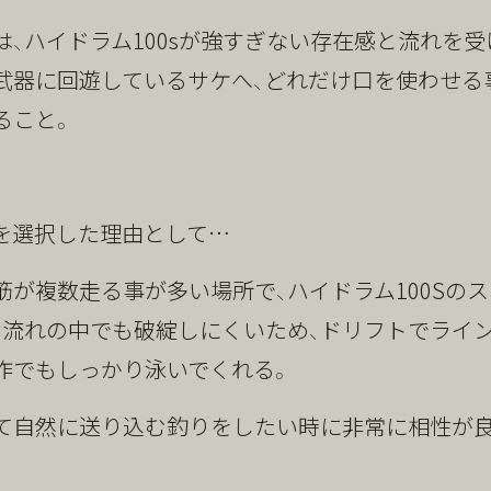
、ハイドラム100sが
強すぎない存在感
と
流れを受
武器に回遊しているサケへ、どれだけ口を使わせる
ること。
を選択した理由として…
筋が複数走る事が多い場所で、ハイドラム100Sの
、
流れの中でも破綻しにくい
ため、ドリフトでライ
作でもしっかり泳いでくれる。
て自然に送り込む釣り
をしたい時に非常に相性が