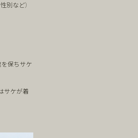
性別など）
速を保ちサケ
はサケが着