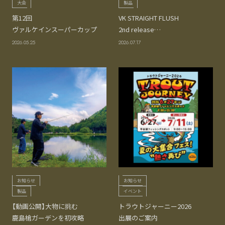
大会
製品
第12回
VK STRAIGHT FLUSH
ヴァルケインスーパーカップ
2nd release…
2026.05.25
2026.07.17
お知らせ
お知らせ
製品
イベント
【動画公開】大物に挑む
トラウトジャーニー2026
鹿島槍ガーデンを初攻略
出展のご案内