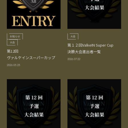
お知らせ
大会
大会
第１２回ValkeIN Super Cup
第12回
決勝大会進出者一覧
ヴァルケインスーパーカップ
2026.07.22
2026.05.25