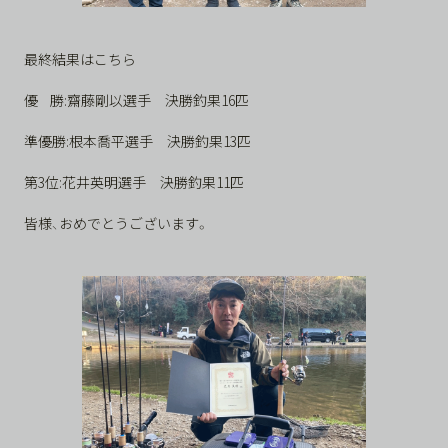
最終結果はこちら
優
勝:齋藤剛以選手 決勝釣果16匹
準優勝:根本喬平選手 決勝釣果13匹
第3位:花井英明選手 決勝釣果11匹
皆様、おめでとうございます。