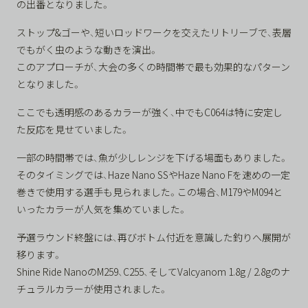
の出番となりました。
ストップ&ゴーや、短いロッドワークを交えたリトリーブで、表層
でもがく虫のような動きを演出。
このアプローチが、大会の多くの時間帯で最も効果的なパターン
となりました。
ここでも透明感のあるカラーが強く、中でもC064は特に安定し
た反応を見せていました。
一部の時間帯では、魚が少しレンジを下げる場面もありました。
そのタイミングでは、Haze Nano SSやHaze Nano Fを速めの一定
巻きで使用する選手も見られました。この場合、M179やM094と
いったカラーが人気を集めていました。
予選ラウンド終盤には、再びボトム付近を意識した釣りへ展開が
移ります。
Shine Ride NanoのM259、C255、そしてValcyanom 1.8g / 2.8gのナ
チュラルカラーが使用されました。