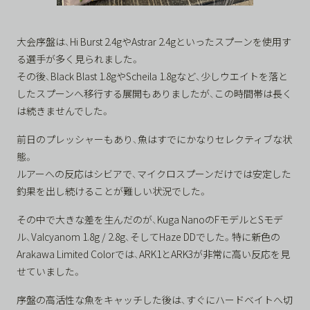
大会序盤は、Hi Burst 2.4gやAstrar 2.4gといったスプーンを使用す
る選手が多く見られました。
その後、Black Blast 1.8gやScheila 1.8gなど、少しウエイトを落と
したスプーンへ移行する展開もありましたが、この時間帯は長く
は続きませんでした。
前日のプレッシャーもあり、魚はすでにかなりセレクティブな状
態。
ルアーへの反応はシビアで、マイクロスプーンだけでは安定した
釣果を出し続けることが難しい状況でした。
その中で大きな差を生んだのが、Kuga NanoのFモデルとSモデ
ル、Valcyanom 1.8g / 2.8g、そしてHaze DDでした。特に新色の
Arakawa Limited Colorでは、ARK1とARK3が非常に高い反応を見
せていました。
序盤の高活性な魚をキャッチした後は、すぐにハードベイトへ切