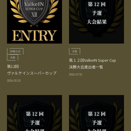
お知らせ
大会
大会
第１２回ValkeIN Super Cup
第12回
決勝大会進出者一覧
ヴァルケインスーパーカップ
2026.07.22
2026.05.25