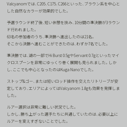
Valcyanomでは、C205、C175、C266といった、ブラウン系を中心と
した自然なカラーが効果的でした。
予選ラウンド終了後、短い休憩を挟み、10分間の準決勝が3ラウン
ド行われました。
63名の参加者のうち、準決勝へ進出したのは21名。
そこから決勝へ進むことができたのは、わずか7名でした。
準決勝では、湖の一部でHi Burst 0.5gやServant 0.7gといったマイ
クロスプーンを非常にゆっくり巻く展開も見られました。しか
し、ここでも中心となったのはKuga Nanoでした。
ストップ&ゴー、または短いロッド操作を交えたリトリーブが安
定しており、エリアによってはValcyanom 1.8gも効果を発揮しま
した。
ルアー選択は非常に難しい状況でした。
しかし、勝ち上がった選手たちに共通していたのは、必要以上に
ルアーを変えすぎないことでした。