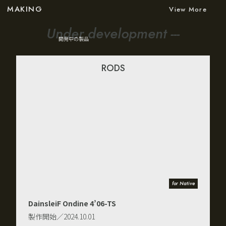
MAKING
View More
Under development ---
開発中の製品
RODS
for Native
DainsleiF Ondine B4’08-TS
製作開始／2024.09.01