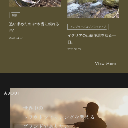
製品
追い求めたのは“本当に頼れる
アングラーズログ／ネイティブ
色”
イタリアの山岳渓流を探る一
2026.04.27
日。
2026.08.05
View More
ABOUT
世界中の
トラウトフィッシングを考える
ブランドでありたい