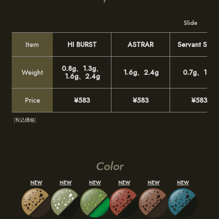
Slide
Item
HI BURST
ASTRAR
Servant Spea
0.8g、1.3g、
Weight
1.6g、2.4g
0.7g、1.1g
1.6g、2.4g
Price
¥583
¥583
¥583
[税込価格]
Color
NEW
NEW
NEW
NEW
NEW
NEW