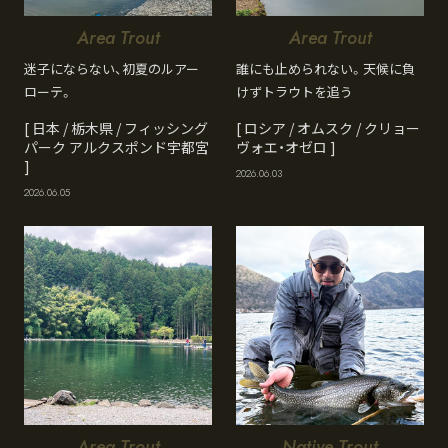
Area Trout
Area Trout
迷子にならない、初夏のルアー
誰にも止められない。天候に負
ローテ。
けずトラウトを追う
[ 日本 / 栃木県 / フィッシング
[ ロシア / オムスク / クリョー
パーク アルクスポンド宇都宮
ヴォエ・オゼロ ]
]
2026.06.03
2026.06.05
Area Trout
Native Trout