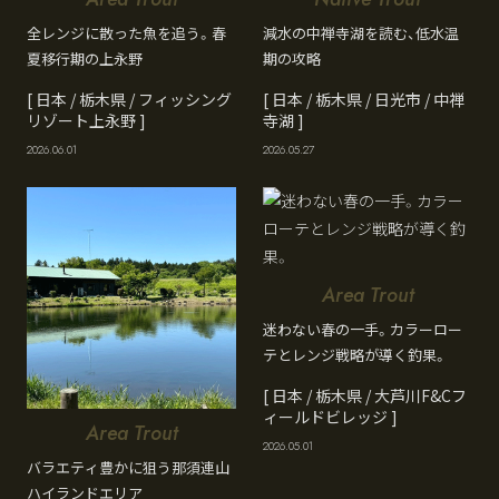
全レンジに散った魚を追う。春
減水の中禅寺湖を読む、低水温
夏移行期の上永野
期の攻略
[ 日本 / 栃木県 / フィッシング
[ 日本 / 栃木県 / 日光市 / 中禅
リゾート上永野 ]
寺湖 ]
2026.06.01
2026.05.27
Area Trout
迷わない春の一手。カラーロー
テとレンジ戦略が導く釣果。
[ 日本 / 栃木県 / 大芦川F&Cフ
ィールドビレッジ ]
Area Trout
2026.05.01
バラエティ豊かに狙う那須連山
ハイランドエリア