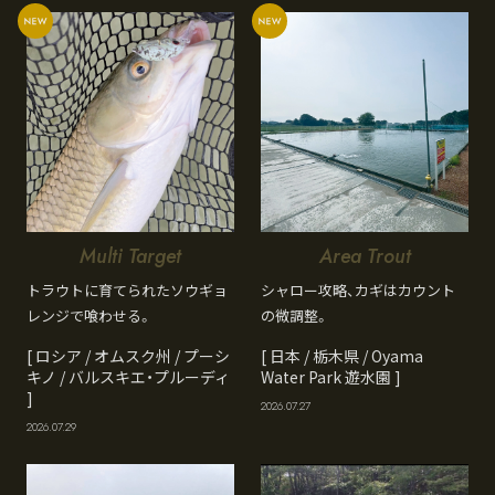
Multi Target
Area Trout
トラウトに育てられたソウギョ
シャロー攻略、カギはカウント
レンジで喰わせる。
の微調整。
[ ロシア / オムスク州 / プーシ
[ 日本 / 栃木県 / Oyama
キノ / バルスキエ・プルーディ
Water Park 遊水園 ]
]
2026.07.27
2026.07.29