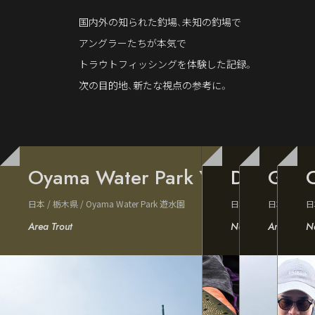
国内外の知られた釣場、未知の釣場で
アングラーたちが本気で
トラウトフィッシングを体験した記録。
次の目的地、新たな視点の参考に。
Oyama Water Park Yusuien, Toch
Doto Hokk
Gozu 
C
日本 / 栃木県 / Oyama Water Park 遊水園
日本／北海道 道東河
日本 / 新
日
Area Trout
Native Trout
Area Trout
Na