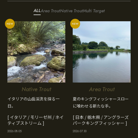
ALL
Area Trout
Native Trout
Multi Target
Native Trout
Area Trout
イタリアの山岳渓流を探る一
夏のキングフィッシャースロー
日。
に喰わせる新たな手。
[ イタリア / モリーゼ州 / ネイ
[ 日本 / 栃木県 / アングラーズ
ティブストリーム ]
パークキングフィッシャー ]
2026.08.05
2026.07.30