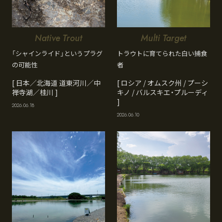
Native Trout
Multi Target
「シャインライド」というプラグ
トラウトに育てられた白い捕食
の可能性
者
[ 日本／北海道 道東河川／中
[ ロシア / オムスク州 / プーシ
禅寺湖／桂川 ]
キノ / バルスキエ・プルーディ
]
2026.06.18
2026.06.10