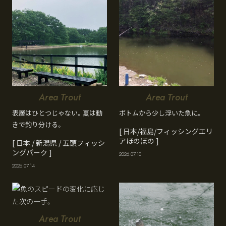
Area Trout
Area Trout
表層はひとつじゃない。夏は動
ボトムから少し浮いた魚に。
きで釣り分ける。
[ 日本/福島/フィッシングエリ
アほのぼの ]
[ 日本 / 新潟県 / 五頭フィッシ
ングパーク ]
2026.07.10
2026.07.14
Area Trout