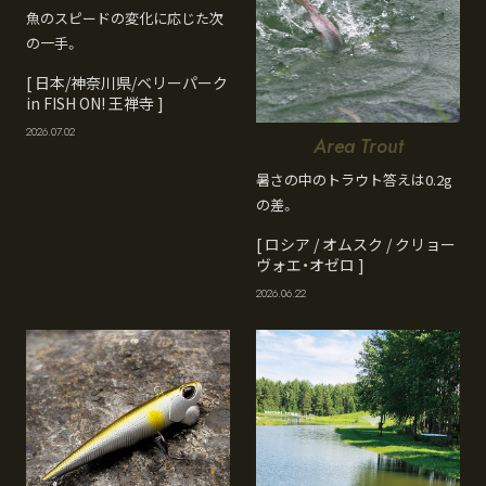
魚のスピードの変化に応じた次
の一手。
[ 日本/神奈川県/ベリーパーク
in FISH ON! 王禅寺 ]
2026.07.02
Area Trout
暑さの中のトラウト答えは0.2g
の差。
[ ロシア / オムスク / クリョー
ヴォエ・オゼロ ]
2026.06.22