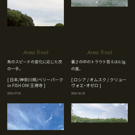
Area Trout
Area Trout
魚のスピードの変化に応じた次
暑さの中のトラウト答えは0.2g
の一手。
の差。
[ 日本/神奈川県/ベリーパーク
[ ロシア / オムスク / クリョー
in FISH ON! 王禅寺 ]
ヴォエ・オゼロ ]
2026.07.02
2026.06.22