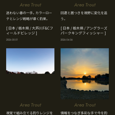
Area Trout
Area Trout
迷わない春の一手。カラーロー
回遊と居つきを視野に変化を追
テとレンジ戦略が導く釣果。
う。
[ 日本 / 栃木県 / 大芦川F&Cフ
[ 日本 / 栃木県 / アングラーズ
ィールドビレッジ ]
パークキングフィッシャー ]
2026.05.01
2026.04.06
Area Trout
Area Trout
視覚で組み立てる釣りレンジを
情報をつなぎ多彩な手で今を釣