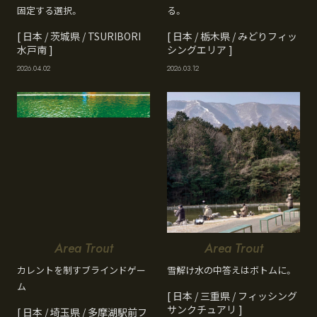
固定する選択。
る。
[ 日本 / 茨城県 / TSURIBORI
[ 日本 / 栃木県 / みどりフィッ
水戸南 ]
シングエリア ]
2026.04.02
2026.03.12
Area Trout
Area Trout
カレントを制すブラインドゲー
雪解け水の中答えはボトムに。
ム
[ 日本 / 三重県 / フィッシング
サンクチュアリ ]
[ 日本 / 埼玉県 / 多摩湖駅前フ