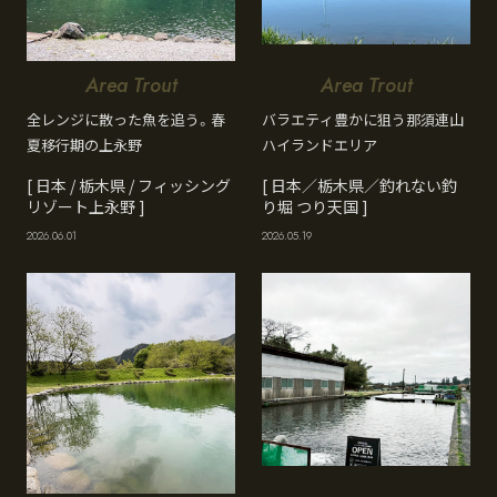
Area Trout
Area Trout
全レンジに散った魚を追う。春
バラエティ豊かに狙う那須連山
夏移行期の上永野
ハイランドエリア
[ 日本 / 栃木県 / フィッシング
[ 日本／栃木県／釣れない釣
リゾート上永野 ]
り堀 つり天国 ]
2026.06.01
2026.05.19