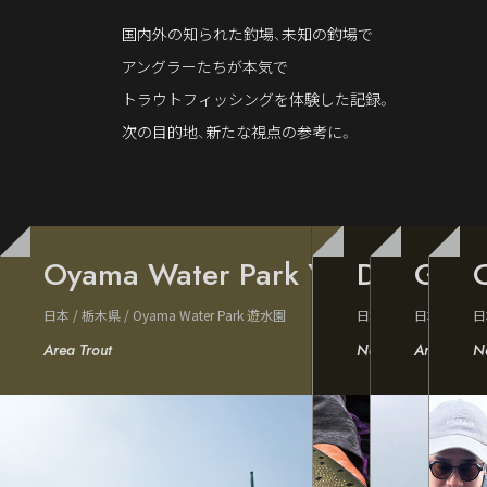
国内外の知られた釣場、未知の釣場で
アングラーたちが本気で
トラウトフィッシングを体験した記録。
次の目的地、新たな視点の参考に。
Oyama Water Park Yusuien, Toch
Doto Hokk
Gozu 
C
日本 / 栃木県 / Oyama Water Park 遊水園
日本／北海道 道東河
日本 / 新
日
Area Trout
Native Trout
Area Trout
Na