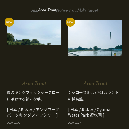
Area Trout
ALL
Native Trout
Multi Target
Area Trout
Area Trout
夏のキングフィッシャースロー
シャロー攻略、カギはカウント
に喰わせる新たな手。
の微調整。
[ 日本 / 栃木県 / アングラーズ
[ 日本 / 栃木県 / Oyama
パークキングフィッシャー ]
Water Park 遊水園 ]
2026.07.30
2026.07.27